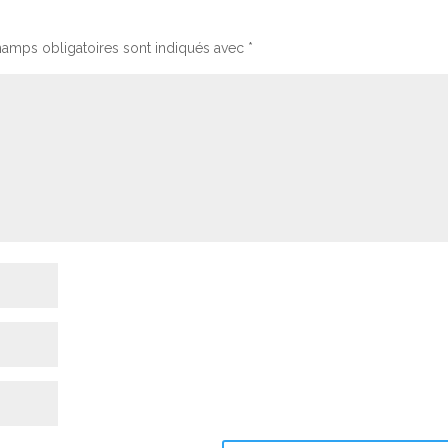
volume.
hamps obligatoires sont indiqués avec
*