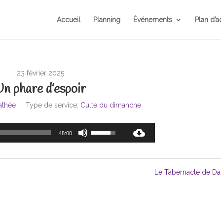
Accueil
Planning
Événements
Plan d’a
23 février 2025
Un phare d’espoir
athée
Type de service:
Culte du dimanche
Lecteur
Utilisez
48:00
audio
les
flèches
haut/bas
Le Tabernacle de Da
pour
augmenter
ou
diminuer
le