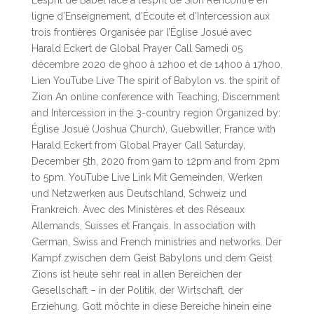
L’esprit de Babel face à l’esprit de Sion Rencontre en
ligne d’Enseignement, d’Écoute et d’Intercession aux
trois frontières Organisée par l’Église Josué avec
Harald Eckert de Global Prayer Call Samedi 05
décembre 2020 de 9h00 à 12h00 et de 14h00 à 17h00.
Lien YouTube Live The spirit of Babylon vs. the spirit of
Zion An online conference with Teaching, Discernment
and Intercession in the 3-country region Organized by:
Église Josué (Joshua Church), Guebwiller, France with
Harald Eckert from Global Prayer Call Saturday,
December 5th, 2020 from 9am to 12pm and from 2pm
to 5pm. YouTube Live Link Mit Gemeinden, Werken
und Netzwerken aus Deutschland, Schweiz und
Frankreich. Avec des Ministères et des Réseaux
Allemands, Suisses et Français. In association with
German, Swiss and French ministries and networks. Der
Kampf zwischen dem Geist Babylons und dem Geist
Zions ist heute sehr real in allen Bereichen der
Gesellschaft – in der Politik, der Wirtschaft, der
Erziehung. Gott möchte in diese Bereiche hinein eine