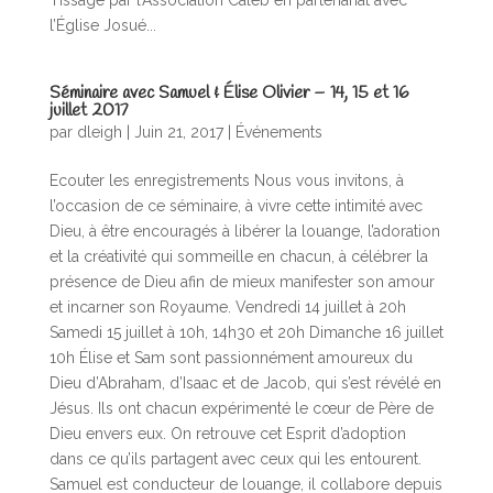
Tissage par l’Association Caleb en partenariat avec
l’Église Josué...
Séminaire avec Samuel & Élise Olivier – 14, 15 et 16
juillet 2017
par
dleigh
|
Juin 21, 2017
|
Événements
Ecouter les enregistrements Nous vous invitons, à
l’occasion de ce séminaire, à vivre cette intimité avec
Dieu, à être encouragés à libérer la louange, l’adoration
et la créativité qui sommeille en chacun, à célébrer la
présence de Dieu afin de mieux manifester son amour
et incarner son Royaume. Vendredi 14 juillet à 20h
Samedi 15 juillet à 10h, 14h30 et 20h Dimanche 16 juillet
10h Élise et Sam sont passionnément amoureux du
Dieu d’Abraham, d’Isaac et de Jacob, qui s’est révélé en
Jésus. Ils ont chacun expérimenté le cœur de Père de
Dieu envers eux. On retrouve cet Esprit d’adoption
dans ce qu’ils partagent avec ceux qui les entourent.
Samuel est conducteur de louange, il collabore depuis