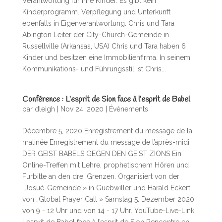
Verantwortung für ihre Kinder. Es gibt kein
Kinderprogramm. Verpflegung und Unterkunft
ebenfalls in Eigenverantwortung. Chris und Tara
Abington Leiter der City-Church-Gemeinde in
Russellville (Arkansas, USA) Chris und Tara haben 6
Kinder und besitzen eine Immobilienfirma. In seinem
Kommunikations- und Führungsstil ist Chris...
Conférence : L’esprit de Sion face à l’esprit de Babel
par
dleigh
|
Nov 24, 2020
|
Événements
Décembre 5, 2020 Enregistrement du message de la
matinée Enregistrement du message de l’après-midi
DER GEIST BABELS GEGEN DEN GEIST ZIONS Ein
Online-Treffen mit Lehre, prophetischem Hören und
Fürbitte an den drei Grenzen. Organisiert von der
„Josué-Gemeinde » in Guebwiller und Harald Eckert
von „Global Prayer Call » Samstag 5. Dezember 2020
von 9 - 12 Uhr und von 14 - 17 Uhr. YouTube-Live-Link