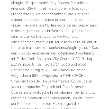
Abington Responsables, City Church, Russellville,
Arkansas, USA Chris et Tara ont 6 enfants et sont
propriétaires d'une agence immobilière. Chris est
visionnaire dans sa manière de communiquer et de
diriger. Il aspire à voir l'Église sortir de ses quatre murs
et désire que chaque chrétien soit équipé et rentre
dans le plan de Dieu pour sa vie. Pour tout
renseignement, merci d'utiliser le formulaire suivant ou
l'adresse mail suivante : conference@eglisejosue.fr Das
Reich Gottes empfangen und offenbaren ! Konferenz
mit Pastor Chris Abington (City Church, USA) Freitag
20/09 :19:00 UhrSamtag 21/09 :14:00 und 19:00
UhrSonntag 22/09 :10:00 Uhr Vitabox Route de
Volgelsheim 68600 Algolsheim FRANKREICH
Organisiert von der Josua-Gemeinde (Église Josué)
Konferenzsprache: Englisch (mit französischer
Übersetzung) Praktische Informationen : Der Eintritt ist
kostenlos. Spenden sind willkommen, um die Kosten
der Konferenz zu decken. Eltern tragen die