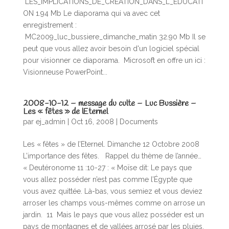
LES_IMPLICATIONS_DE_CREATION_DANS_L_EDUCATI
ON 1.94 Mb Le diaporama qui va avec cet
enregistrement :
MC2009_luc_bussiere_dimanche_matin 32.90 Mb Il se
peut que vous allez avoir besoin d'un logiciel spécial
pour visionner ce diaporama. Microsoft en offre un ici :
Visionneuse PowerPoint...
2008-10-12 – message du culte – Luc Bussière –
Les « fêtes » de lEternel
par
ej_admin
|
Oct 16, 2008
|
Documents
Les « fêtes » de l’Eternel. Dimanche 12 Octobre 2008
L’importance des fêtes. Rappel du thème de l’année…
« Deutéronome 11 :10-27 : « Moïse dit: Le pays que
vous allez posséder n’est pas comme l’Égypte que
vous avez quittée. Là-bas, vous semiez et vous deviez
arroser les champs vous-mêmes comme on arrose un
jardin. 11 Mais le pays que vous allez posséder est un
pays de montagnes et de vallées arrosé par les pluies.