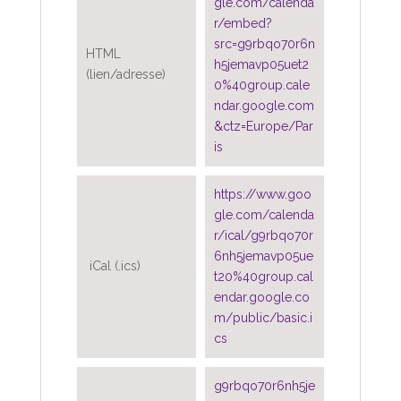
gle.com/calenda
r/embed?
src=g9rbqo70r6n
HTML
h5jemavp05uet2
(lien/adresse)
0%40group.cale
ndar.google.com
&ctz=Europe/Par
is
https://www.goo
gle.com/calenda
r/ical/g9rbqo70r
6nh5jemavp05ue
iCal (.ics)
t20%40group.cal
endar.google.co
m/public/basic.i
cs
g9rbqo70r6nh5je