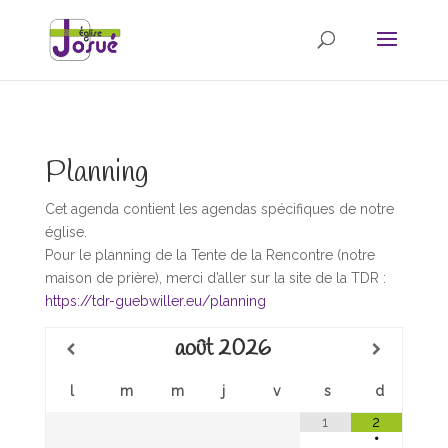
Planning
Cet agenda contient les agendas spécifiques de notre
église.
Pour le planning de la Tente de la Rencontre (notre
maison de prière), merci d’aller sur la site de la TDR :
https://tdr-guebwiller.eu/planning
août
2026
l
m
m
j
v
s
d
1
2
•