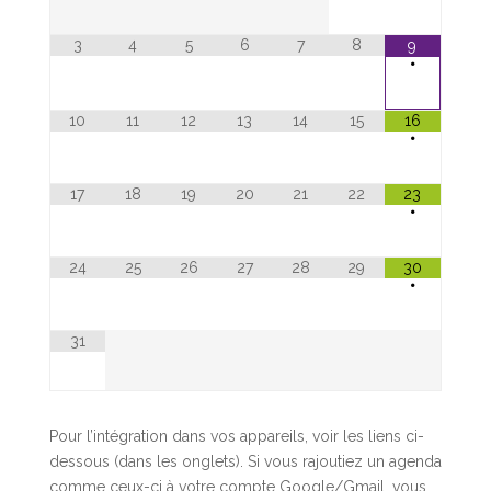
3
4
5
6
7
8
9
•
10
11
12
13
14
15
16
•
17
18
19
20
21
22
23
•
24
25
26
27
28
29
30
•
31
Pour l’intégration dans vos appareils, voir les liens ci-
dessous (dans les onglets). Si vous rajoutiez un agenda
comme ceux-ci à votre compte Google/Gmail, vous