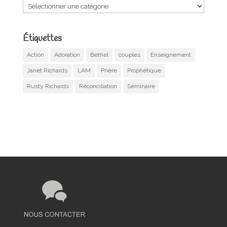
Catégories
Étiquettes
Action
Adoration
Bethel
couples
Enseignement
Janet Richards
LAM
Prière
Prophétique
Rusty Richards
Réconciliation
Séminaire