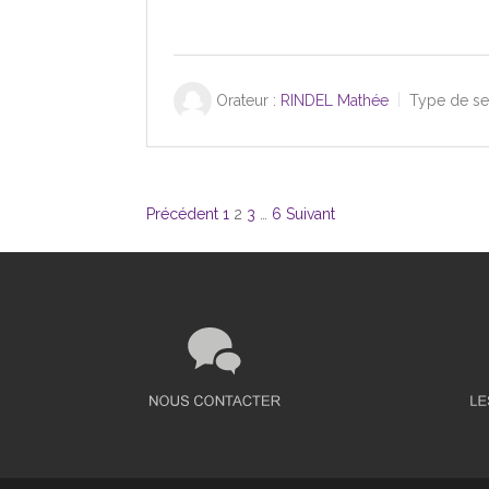
Orateur :
RINDEL Mathée
Type de se
Pagination
Précédent
1
2
3
…
6
Suivant
des
publications