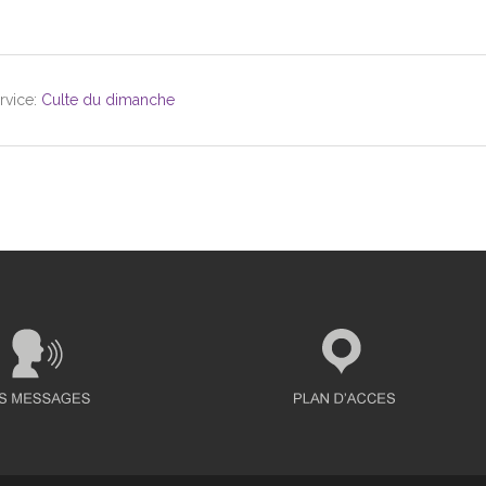
rvice:
Culte du dimanche